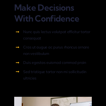
Make Decisions
With Confidence
Nunc quis lectus volutpat efficitur tortor
consequat
Cras ut augue ac purus rhoncus ornare
non vestibulum
Duis egestas euismod commod proin
Sed tristique tortor non mi sollicitudin
ultricies